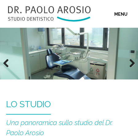
Skip
to
MENU
content
Previous
Next
LO STUDIO
Una panoramica sullo studio del Dr.
Paolo Arosio